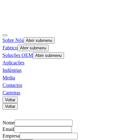
Sobre Nós
Abrir submenu
Fabrico
Abrir submenu
Soluções OEM
Abrir submenu
Aplicações
Indústrias
Media
Contactos
Carreiras
Voltar
Voltar
Nome
Email
Empresa