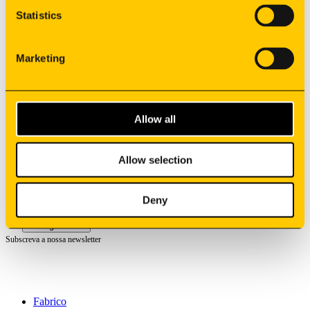
Aplicações
Statistics
Recursos
Fornecedores
Marketing
Carreiras
Contactos
Projetos Cofinanciados
Allow all
Política de Privacidade
Canal de Denúncia
Condições Gerais de Venda
Allow selection
©
2026
Synere
Deny
Todos os direitos reservados
Português
Subscreva a nossa newsletter
Fabrico