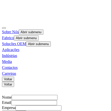
Sobre Nós
Abrir submenu
Fabrico
Abrir submenu
Soluções OEM
Abrir submenu
Aplicações
Indústrias
Media
Contactos
Carreiras
Voltar
Voltar
Nome
Email
Empresa