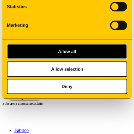
Aplicações
Statistics
Recursos
Fornecedores
Marketing
Carreiras
Contactos
Projetos Cofinanciados
Allow all
Política de Privacidade
Canal de Denúncia
Condições Gerais de Venda
Allow selection
©
2026
Synere
Deny
Todos os direitos reservados
Português
Subscreva a nossa newsletter
Fabrico