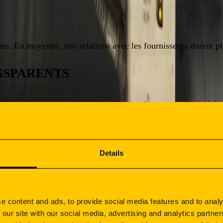
ons. En moyenne, nos relations avec les fournisseurs durent p
NSPARENTS
nditions de paiement équitables. Nous agissons avec intégrité 
Details
ns (Portugal, Espagne, France, Allemagne, Italie, Pologne, S
e content and ads, to provide social media features and to analy
nités de co‑développement et des initiatives d’amélioration 
 our site with our social media, advertising and analytics partn