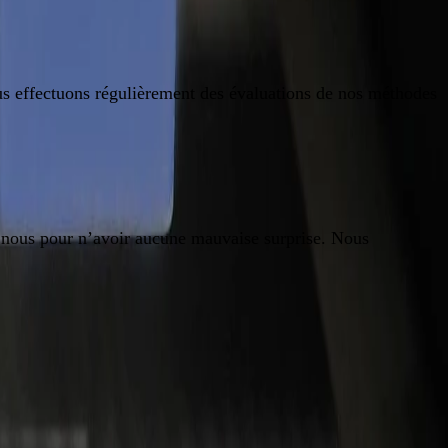
us effectuons régulièrement des évaluations de nos méthodes
r nous pour n’avoir aucune mauvaise surprise. Nous