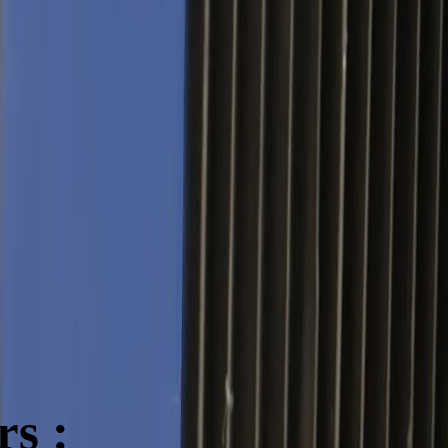
 croissance partagée
rs :