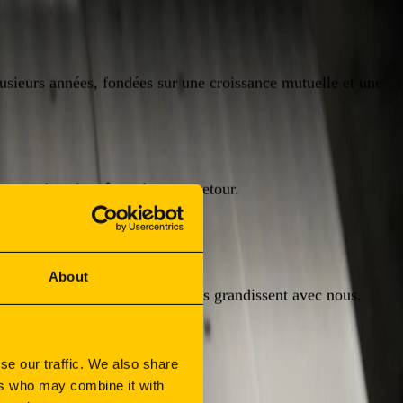
lusieurs années, fondées sur une croissance mutuelle et une
et attendons la même chose en retour.
About
uède, Suisse), nos fournisseurs grandissent avec nous.
se our traffic. We also share
continue.
ers who may combine it with