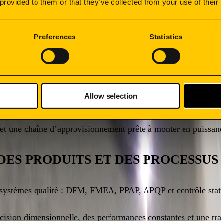
 provided to them or that they’ve collected from your use of their
 fournisseurs
Preferences
Statistics
SABLES ET RÉSILIENTES
Allow selection
r technique, un souci de durabilité et un contrôle strict.
 critères ESG, de la traçabilité, de la conformité et de la pe
et une chaîne d’approvisionnement prête à monter en puissance
DES PRODUITS ET DES PROCESSUS
ystèmes qualité : DFM, FMEA, PPAP, APQP et contrôle statisti
écision dimensionnelle, des performances constantes et une tra