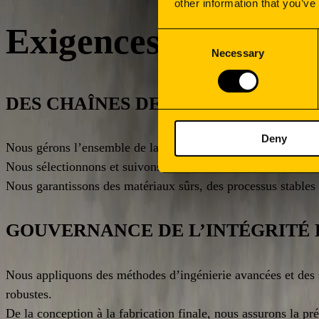
other information that you’ve
Exigences et normes
Consent
Necessary
Selection
DES CHAÎNES DE VALEUR RESPON
Deny
Nous gérons l’ensemble de la chaîne de valeur avec une rigueu
Nous sélectionnons et suivons nos fournisseurs sur la base de
Nous garantissons des matériaux sûrs, des processus stables 
GOUVERNANCE DE L’INTÉGRITÉ 
Nous appliquons des méthodes d’ingénierie avancées et des s
robustes.
De la conception à la fabrication finale, nous assurons la pr