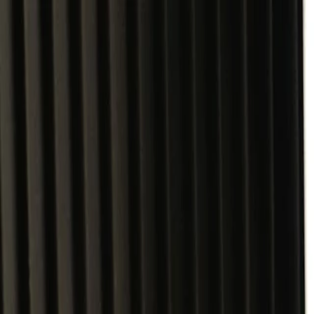
Nom
Email
Entreprise
Enregistrer
À Propos
Devenir Fou
Fabrication
OEM
Applications
Secteurs d’activité
Médias