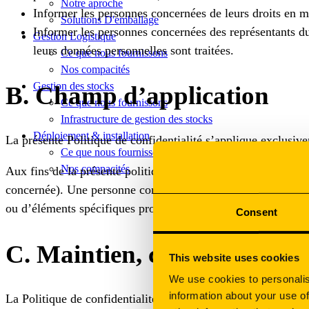
Notre aproche
Informer les personnes concernées de leurs droits en ma
Solutions D'emballage
Informer les personnes concernées des représentants d
Gestion Logistique
leurs données personnelles sont traitées.
Ce que nous fournissons
Nos compacités
Gestion des stocks
B. Champ d’application
Ce que nous fournissons
Infrastructure de gestion des stocks
Déploiement & installation
La présente Politique de confidentialité s’applique exclus
Ce que nous fournissons
Nos compacités
Aux fins de la présente politique, les données personnelles 
concernée). Une personne concernée est considérée comme ide
ou d’éléments spécifiques propres à son identité physique, p
Consent
C. Maintien, communication 
This website uses cookies
We use cookies to personalis
information about your use of
La Politique de confidentialité doit être réexaminée chaque a