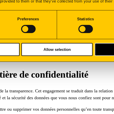
 provided to them or that they’ve collected from your use of their
es. Les propositions de révision de la politique ainsi que la s
SYNERE GROUP.
Preferences
Statistics
NERE GROUP et doit être mise à la disposition de ses parties 
s, notamment sur le site web de SYNERE GROUP.
itique de confidential
Allow selection
ère de confidentialité
la transparence. Cet engagement se traduit dans la relation 
té et la sécurité des données que vous nous confiez sont pour n
ttre ou supprimer vos données personnelles qu’en toute transpa