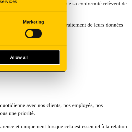
 services.
upervision de son application et de sa conformité relèvent de
Marketing
prenantes, chaque fois que le traitement de leurs données
ité
Allow all
quotidienne avec nos clients, nos employés, nos
ous une priorité.
rence et uniquement lorsque cela est essentiel à la relation