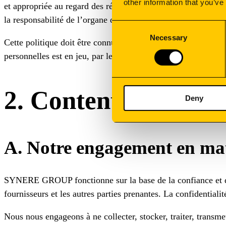
other information that you’ve
et appropriée au regard des réglementations et lois applicabl
la responsabilité de l’organe de direction compétent de 
Consent
Necessary
Selection
Cette politique doit être connue de tous les employés de SY
personnelles est en jeu, par le biais de canaux approprié
2. Contenu de la pol
Deny
A. Notre engagement en mati
SYNERE GROUP fonctionne sur la base de la confiance et de 
fournisseurs et les autres parties prenantes. La confidentiali
Nous nous engageons à ne collecter, stocker, traiter, transme