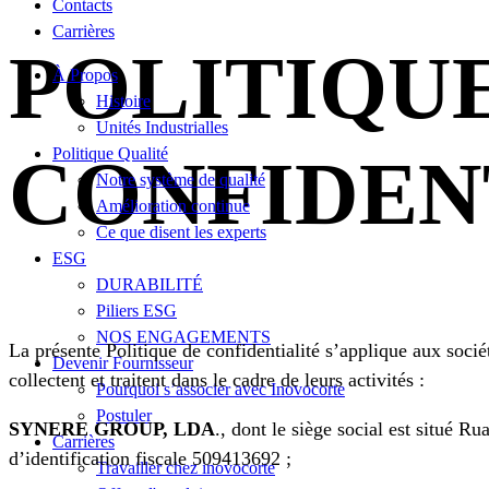
Contacts
Carrières
POLITIQU
À Propos
Histoire
Unités Industrialles
Politique Qualité
CONFIDEN
Notre système de qualité
Amélioration continue
Ce que disent les experts
ESG
DURABILITÉ
Piliers ESG
NOS ENGAGEMENTS
La présente Politique de confidentialité s’applique aux soci
Devenir Fournisseur
collectent et traitent dans le cadre de leurs activités :
Pourquoi s’associer avec Inovocorte
Postuler
SYNERE GROUP, LDA
., dont le siège social est situé 
Carrières
d’identification fiscale 509413692 ;
Travailler chez inovocorte