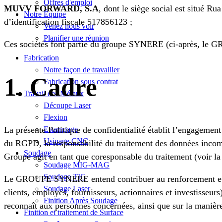
Offres d'emploi
MUVV FORWARD, S.A
, dont le siège social est situé R
Notre Équipe
d’identification fiscale 517856123 ;
Venez nous voir
Planifier une réunion
Ces sociétés font partie du groupe SYNERE (ci-après, l
Fabrication
Notre façon de travailler
1. Cadre
Fabrication sous contrat
Travail des Métaux
Découpe Laser
Flexion
Estampage
La présente Politique de confidentialité établit l’engagemen
Usinage CNC
du RGPD, la responsabilité du traitement des données incombe
Soudage
Groupe agit en tant que coresponsable du traitement (voir l
Soudage MIG-MAG
Soudage TIG
Le GROUPE SYNERE entend contribuer au renforcement et à la
Soudage Laser
clients, employés, fournisseurs, actionnaires et investisseurs
Finition Après Soudage
reconnaît aux personnes concernées, ainsi que sur la manière
Finition et traitement de Surface