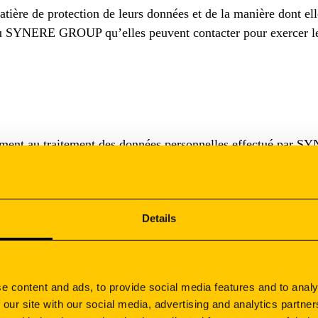
tière de protection de leurs données et de la manière dont ell
u SYNERE GROUP qu’elles peuvent contacter pour exercer leur
ivement au traitement des données personnelles effectué par 
sont considérées comme toute information se rapportant à une 
ntifiable si elle peut être identifiée, directement ou indir
hysiologique, génétique, mentale, économique, culturelle ou s
Details
et application de la politiq
e content and ads, to provide social media features and to analy
 our site with our social media, advertising and analytics partn
nnée, en cas de changement de circonstances et chaque fois que 