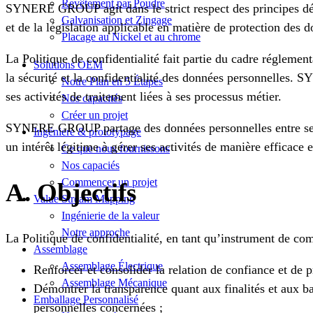
Revêtement par Poudre
SYNERE GROUP agit dans le strict respect des principes dé
Galvanisation et Zingage
et de la législation applicable en matière de protection des 
Placage au Nickel et au chrome
La Politique de confidentialité fait partie du cadre régle
Solutions OEM
la sécurité et la confidentialité des données personnelles.
Notre Plan en 5 Étapes
ses activités de traitement liées à ses processus métier.
Nos capacités
Créer un projet
SYNERE GROUP partage des données personnelles entre ses so
Ingéniere & prototypage
un intérêt légitime à gérer ses activités de manière efficace e
Ce que nous fournissons
Nos capaciés
Commencer un projet
A. Objectifs
Value Stream Mapping
Ingénierie de la valeur
Notre approche
La Politique de confidentialité, en tant qu’instrument de com
Assemblage
Assemblage Électrique
Renforcer et consolider la relation de confiance et d
Assemblage Mécanique
Démontrer la transparence quant aux finalités et aux 
Emballage Personnalisé
personnelles concernées ;