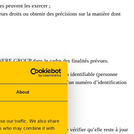
es peuvent les exercer ;
s droits ou obtenir des précisions sur la manière dont
SYNERE GROUP dans le cadre des finalités prévues.
personne physique identifiée ou identifiable (personne
ectement, notamment au moyen d’un numéro d’identification
ociale.
About
ue
se our traffic. We also share
ers who may combine it with
la législation évolue, afin de vérifier qu’elle reste à jour