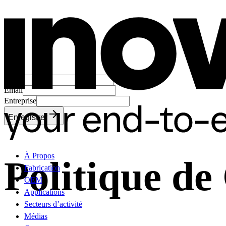
Nom
Email
Entreprise
Enregistrer
À Propos
Politique de
Fabrication
OEM
Applications
Secteurs d’activité
Médias