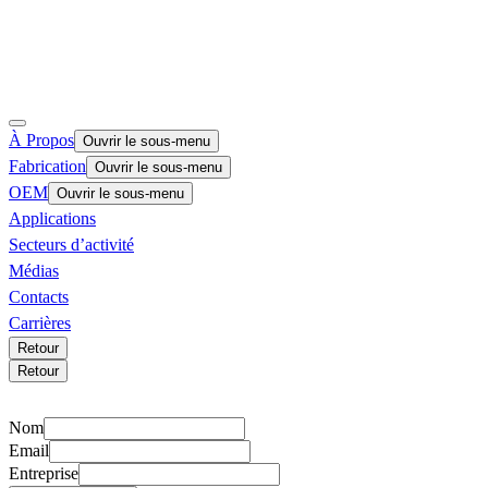
À Propos
Ouvrir le sous-menu
Fabrication
Ouvrir le sous-menu
OEM
Ouvrir le sous-menu
Applications
Secteurs d’activité
Médias
Contacts
Carrières
Retour
Retour
Nom
Email
Entreprise