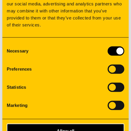
our social media, advertising and analytics partners who
may combine it with other information that you’ve
provided to them or that they’ve collected from your use
of their services.
Fabrication
Solutions OEM
Consent
Applications
Necessary
Selection
Ressources
Fournisseurs
Carrières
Preferences
Contacts
Projects Cofinancés
Statistics
Politique de Confidentialité
Whistleblower
Marketing
©
2026
Synere
Tous droits réservés
Allow all
Français