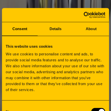
Notícias
ROMPENDO O PADRÃO: A
METALOMECÂNICA PORTUGUESA
Consent
Details
About
PRECISA DESAFIAR PARADIGMAS
PARA COMPETIR GLOBALMENTE
This website uses cookies
precisamos adotar uma visão estratégica de longo prazo
We use cookies to personalise content and ads, to
provide social media features and to analyse our traffic.
que abrace e valorize a transformação digital, promova a
We also share information about your use of our site with
colaboração interna, invista no desenvolvimento do capital
our social media, advertising and analytics partners who
humano e fortaleça o branding industrial.
may combine it with other information that you’ve
provided to them or that they’ve collected from your use
Notícias
of their services.
INOVOCORTE: NO CAMINHO DA
INTERNACIONALIZAÇÃO
Consent