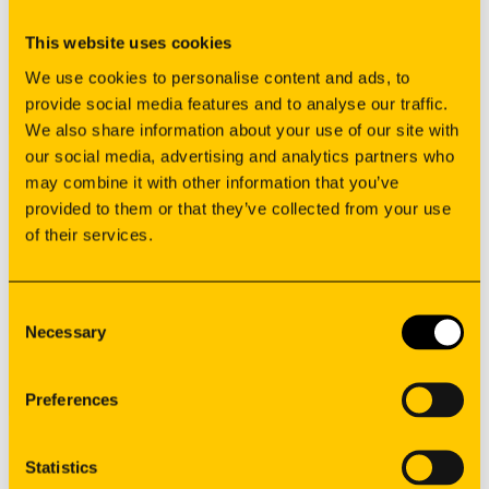
Adaptar e criar condições de proteção e segurança dos
colaboradores e clientes para a diminuição de contágio
This website uses cookies
pelo COVID-19
We use cookies to personalise content and ads, to
provide social media features and to analyse our traffic.
Baixar
We also share information about your use of our site with
our social media, advertising and analytics partners who
POCI-02-0853-FEDER-018902 E POCI-
may combine it with other information that you’ve
provided to them or that they’ve collected from your use
03-3560-FSE-01890
of their services.
Alargamento da oferta de produtos (novos produtos),
reforço da capacidade produtiva da empresa e
Consent
Necessary
Selection
implementação de uma estratégia de internacionalização.
Baixar
Preferences
Statistics