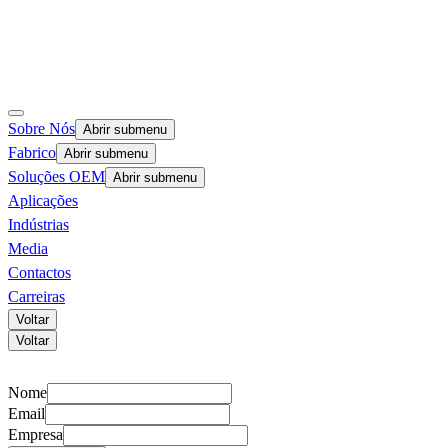
Sobre Nós
Abrir submenu
Fabrico
Abrir submenu
Soluções OEM
Abrir submenu
Aplicações
Indústrias
Media
Contactos
Carreiras
Voltar
Voltar
Nome
Email
Empresa