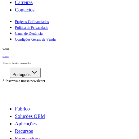
Carreiras
Contactos
Projetos Cofinanciados
Política de Privacidade
Canal de Denúncia
Condições Gerais de Venda
©
2026
Synere
Todos os direitos reservados
Português
Subscreva a nossa newsletter
Fabrico
Soluções OEM
Aplicações
Recursos
Fornecedores